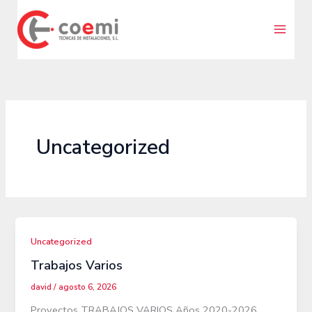
Ir
al
contenido
Uncategorized
Uncategorized
Trabajos Varios
david
/
agosto 6, 2026
Proyectos TRABAJOS VARIOS Años 2020-2026